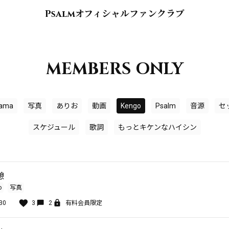
Psalmオフィシャルファンクラブ
MEMBERS ONLY
ama
写真
ありお
動画
Kengo
Psalm
音源
セ
スケジュール
歌詞
もっとキケンなハイシン
憩
o
写真
30
3
2
有料会員限定