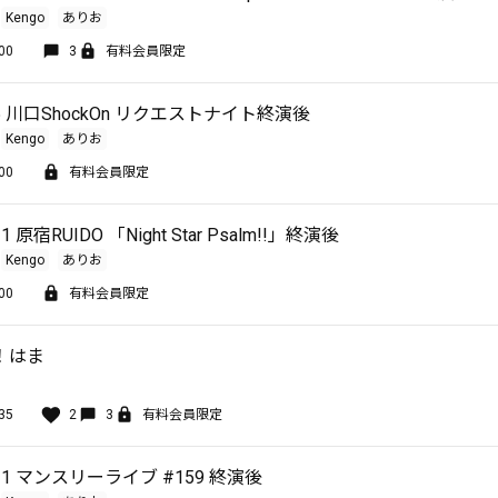
Kengo
ありお
00
3
有料会員限定
5 川口ShockOn リクエストナイト終演後
Kengo
ありお
00
有料会員限定
 原宿RUIDO 「Night Star Psalm!!」終演後
Kengo
ありお
00
有料会員限定
！はま
35
2
3
有料会員限定
1 マンスリーライブ #159 終演後