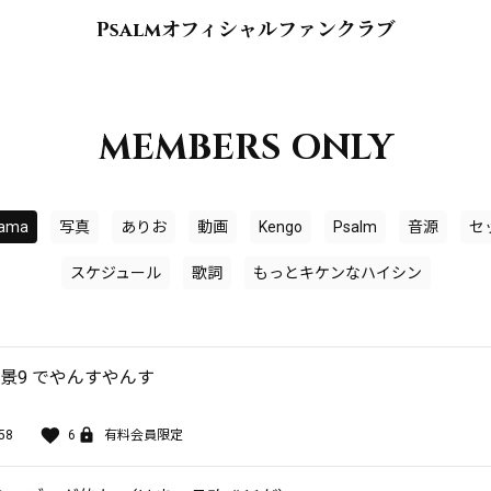
Psalmオフィシャルファンクラブ
MEMBERS ONLY
ama
写真
ありお
動画
Kengo
Psalm
音源
セ
スケジュール
歌詞
もっとキケンなハイシン
風景9 でやんすやんす
58
6
有料会員限定