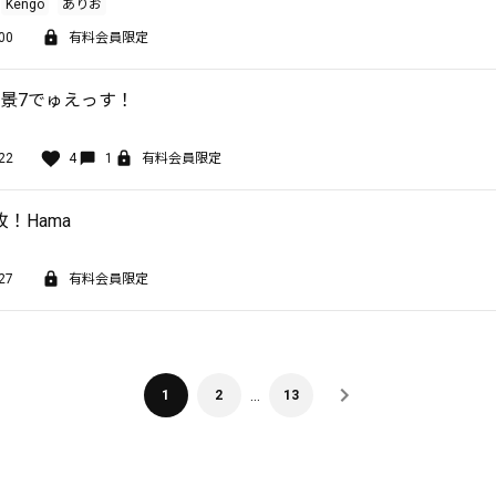
Kengo
ありお
00
有料会員限定
風景7でゅえっす！
22
4
1
有料会員限定
！Hama
27
有料会員限定
…
1
2
13