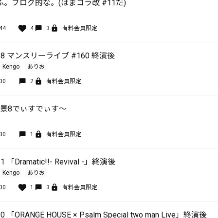
。ブログ的な。(はまコラ改 #11だ)
44
4
3
有料会員限定
8 マンスリーライブ #160 終演後
Kengo
ありお
00
2
有料会員限定
風景8でぃすでぃす〜
30
1
有料会員限定
「Dramatic!!- Revival -」終演後
Kengo
ありお
00
1
3
有料会員限定
「ORANGE HOUSE × Psalm Special two man Live」終演後