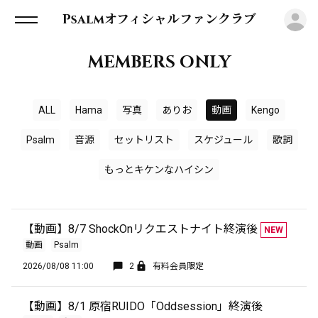
ロ
Psalmオフィシャルファンクラブ
MEMBERS ONLY
ALL
Hama
写真
ありお
動画
Kengo
Psalm
音源
セットリスト
スケジュール
歌詞
もっとキケンなハイシン
【動画】8/7 ShockOnリクエストナイト終演後
NEW
動画
Psalm
2026/08/08 11:00
2
有料会員限定
【動画】8/1 原宿RUIDO「Oddsession」終演後