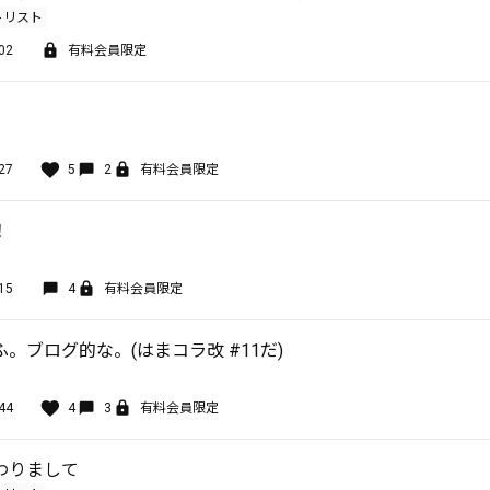
トリスト
02
有料会員限定
27
5
2
有料会員限定
！
15
4
有料会員限定
。ブログ的な。(はまコラ改 #11だ)
44
4
3
有料会員限定
わりまして