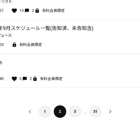
トリスト
57
10
2
有料会員限定
026年9月スケジュール一覧(告知済、未告知含)
ジュール
00
有料会員限定
ぁ
45
5
2
有料会員限定
…
1
2
3
31