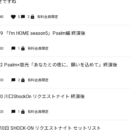
さですね
40
5
2
有料会員限定
 「I'm HOME season5」Psalm編 終演後
30
1
有料会員限定
12 Psalm×慈光「あなたとの夜に、願いを込めて」終演後
00
2
有料会員限定
0 川口ShockOn リクエストナイト 終演後
00
1
有料会員限定
月10日 SHOCK-ON リクエストナイト セットリスト