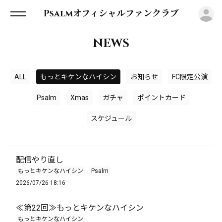
ロ
Psalmオフィシャルファンクラブ
NEWS
ALL
もっとキケンなハイシン
お知らせ
FC限定公演
Psalm
Xmas
ガチャ
ポイントカード
スケジュール
配信やり直し
もっとキケンなハイシン
Psalm
2026/07/26 18:16
≪第22回≫もっとキケンなハイシン
もっとキケンなハイシン